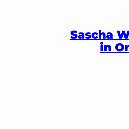
Zum
Inhalt
springen
Sascha W
in O