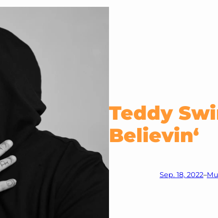
Teddy Swi
Believin‘
Sep. 18, 2022
–
Mu