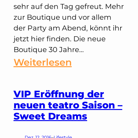
sehr auf den Tag gefreut. Mehr
zur Boutique und vor allem
der Party am Abend, könnt ihr
jetzt hier finden. Die neue
Boutique 30 Jahre…
:
Weiterlesen
Hermès
–
VIP Eröffnung der
neuen teatro Saison –
Gemeinsam
Sweet Dreams
Schwerelos
–
Dez. 12, 2016
–
Lifestyle