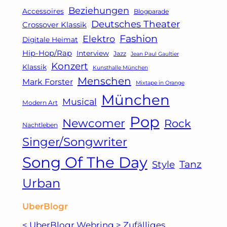
Beziehungen
Accessoires
Blogparade
Deutsches Theater
Crossover Klassik
Fashion
Elektro
Digitale Heimat
Hip-Hop/Rap
Interview
Jazz
Jean Paul Gaultier
Konzert
Klassik
Kunsthalle München
Menschen
Mark Forster
Mixtape in Orange
München
Musical
Modern Art
Pop
Newcomer
Rock
Nachtleben
Singer/Songwriter
Song Of The Day
Tanz
Style
Urban
UberBlogr
<
UberBlogr Webring
>
Zufälliges