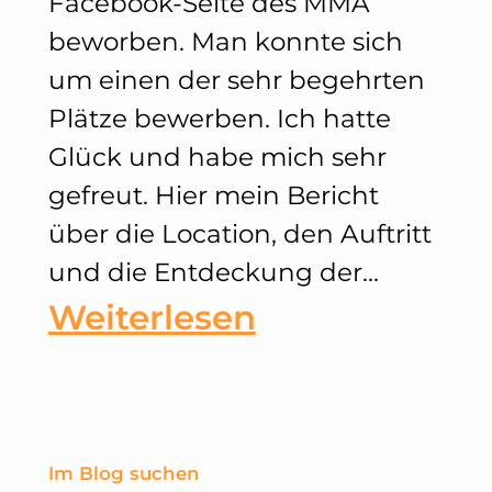
Facebook-Seite des MMA
Hetero
beworben. Man konnte sich
um einen der sehr begehrten
zum
Plätze bewerben. Ich hatte
CSD
Glück und habe mich sehr
gehe
gefreut. Hier mein Bericht
über die Location, den Auftritt
und die Entdeckung der…
:
Weiterlesen
George
Ezra
Secret
Im Blog suchen