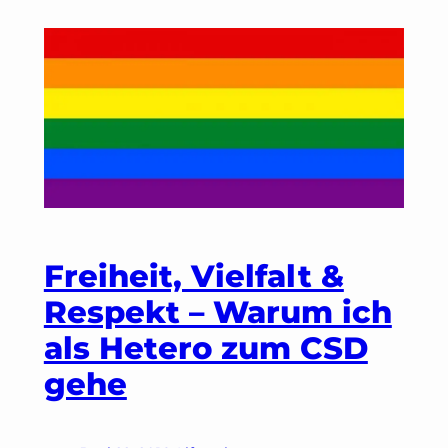
manic
street
parade
–
Münchens
neues
Freiheit, Vielfalt &
Clubfestival
Respekt – Warum ich
als Hetero zum CSD
gehe