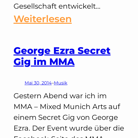
Gesellschaft entwickelt…
:
Weiterlesen
Freiheit,
Vielfalt
George Ezra Secret
Gig im MMA
&
Respekt
Mai 30, 2014
–
Musik
–
Gestern Abend war ich im
Warum
MMA – Mixed Munich Arts auf
einem Secret Gig von George
ich
Ezra. Der Event wurde über die
als