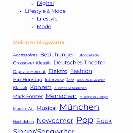
Digital
Lifestyle & Mode
Lifestyle
Mode
Meine Schlagwörter
Beziehungen
Accessoires
Blogparade
Deutsches Theater
Crossover Klassik
Fashion
Elektro
Digitale Heimat
Hip-Hop/Rap
Interview
Jazz
Jean Paul Gaultier
Konzert
Klassik
Kunsthalle München
Menschen
Mark Forster
Mixtape in Orange
München
Musical
Modern Art
Pop
Newcomer
Rock
Nachtleben
Singer/Songwriter