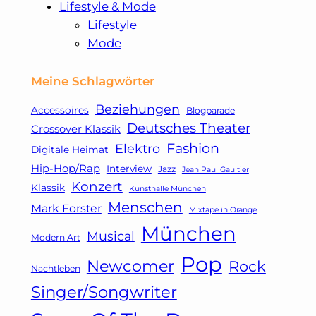
Lifestyle & Mode
Lifestyle
Mode
Meine Schlagwörter
Beziehungen
Accessoires
Blogparade
Deutsches Theater
Crossover Klassik
Fashion
Elektro
Digitale Heimat
Hip-Hop/Rap
Interview
Jazz
Jean Paul Gaultier
Konzert
Klassik
Kunsthalle München
Menschen
Mark Forster
Mixtape in Orange
München
Musical
Modern Art
Pop
Newcomer
Rock
Nachtleben
Singer/Songwriter