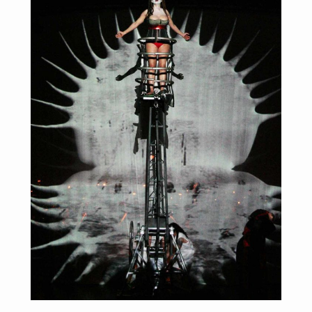
Pan
|
Eine
Single
die
Lust
auf
das
Album
macht