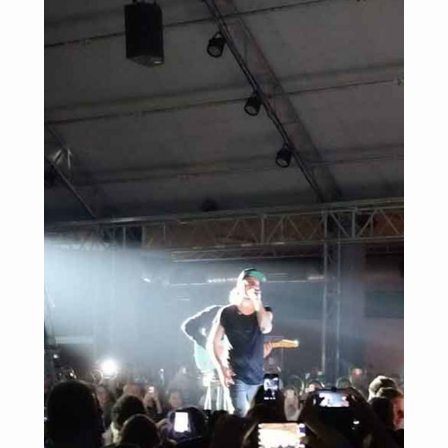
Bretter
meiner
Welt
–
Akustik-
Tour