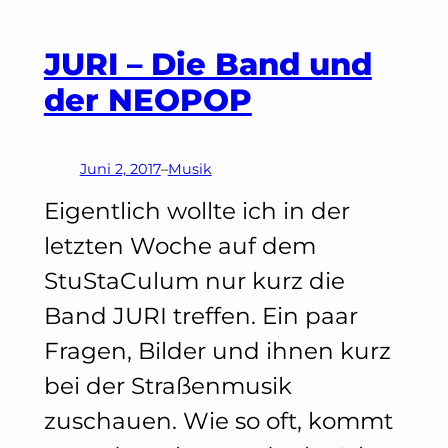
|
JURI – Die Band und
Es
der NEOPOP
tut
gut
Juni 2, 2017
–
Musik
Eigentlich wollte ich in der
frei
letzten Woche auf dem
zu
StuStaCulum nur kurz die
sein
Band JURI treffen. Ein paar
Fragen, Bilder und ihnen kurz
bei der Straßenmusik
zuschauen. Wie so oft, kommt