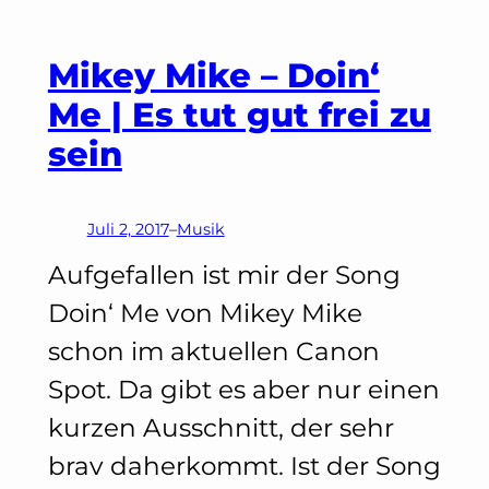
Meine
Mikey Mike – Doin‘
Top
Me | Es tut gut frei zu
5
sein
Juli 2, 2017
–
Musik
Aufgefallen ist mir der Song
Doin‘ Me von Mikey Mike
schon im aktuellen Canon
Spot. Da gibt es aber nur einen
kurzen Ausschnitt, der sehr
brav daherkommt. Ist der Song