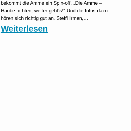
bekommt die Amme ein Spin-off. „Die Amme –
Haube richten, weiter geht’s!“ Und die Infos dazu
hören sich richtig gut an. Steffi Irmen,…
:
Weiterlesen
Die
Amme
–
Ein
Musical
Spin-
off