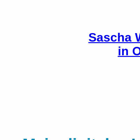
Zum
Inhalt
springen
Sascha W
in 