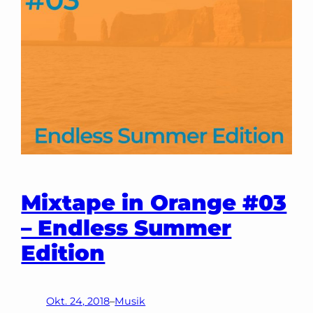
Single
die
Lust
auf
das
Album
macht
+
Mixtape in Orange #03
Konzerte
– Endless Summer
Edition
Okt. 24, 2018
–
Musik