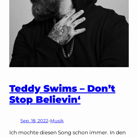
Teddy Swims – Don’t
Stop Believin‘
Sep. 18, 2022
–
Musik
Ich mochte diesen Song schon immer. In den