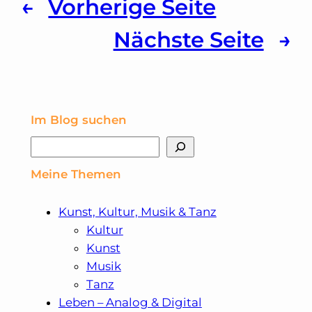
Fischer
←
Vorherige Seite
und
Nächste Seite
→
seiner
Frau
–
Im Blog suchen
Review
Suchen
Meine Themen
Kunst, Kultur, Musik & Tanz
Kultur
Kunst
Musik
Tanz
Leben – Analog & Digital