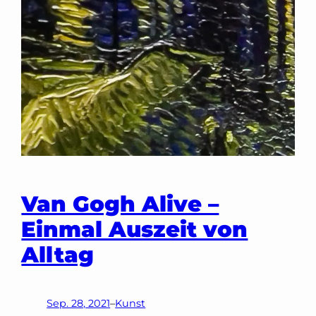
Van Gogh Alive –
Einmal Auszeit von
Alltag
Sep. 28, 2021
–
Kunst