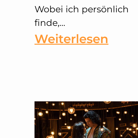
Wobei ich persönlich
finde,…
:
Weiterlesen
Vikt
–
Fash
Stat