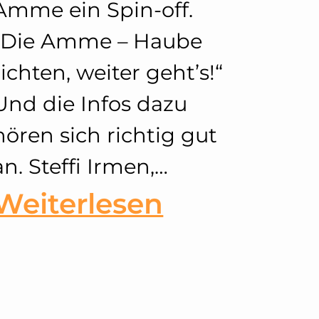
Amme ein Spin-off.
„Die Amme – Haube
richten, weiter geht’s!“
Und die Infos dazu
hören sich richtig gut
an. Steffi Irmen,…
:
Weiterlesen
Die
Amme