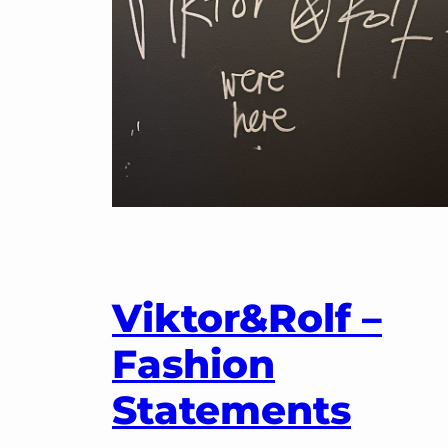
Viktor&Rolf –
Fashion
Statements