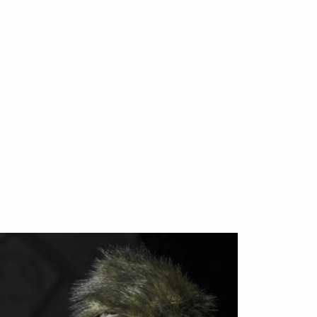
–
Ein
Musical
Spin-
off
e