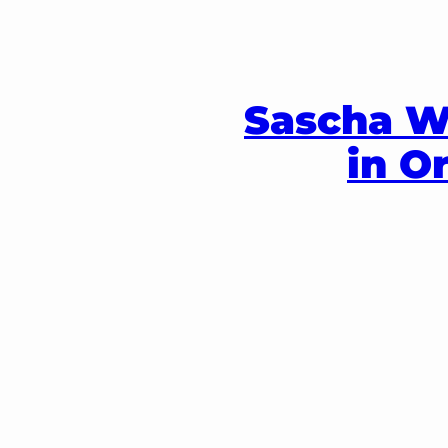
Zum
Inhalt
springen
Sascha W
in O