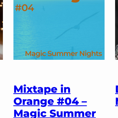
Ära
der
Prohibit
Dance
N’
Mixtape in
Speak
Orange #04 –
Easy
Magic Summer