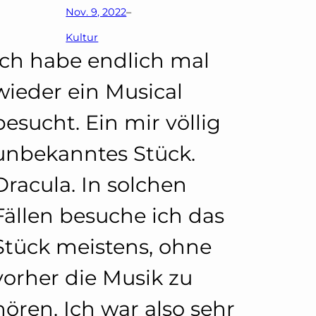
Nov. 9, 2022
–
Kultur
hen
Ich habe endlich mal
wieder ein Musical
besucht. Ein mir völlig
en
unbekanntes Stück.
Dracula. In solchen
Fällen besuche ich das
Stück meistens, ohne
vorher die Musik zu
hören. Ich war also sehr