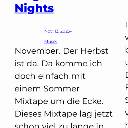
im
Nights
Deutsc
Nov. 13, 2023
–
Theater
Musik
November. Der Herbst
Münch
ist da. Da komme ich
doch einfach mit
l
einem Sommer
Mixtape um die Ecke.
Dieses Mixtape lag jetzt
schon viel zu lange in