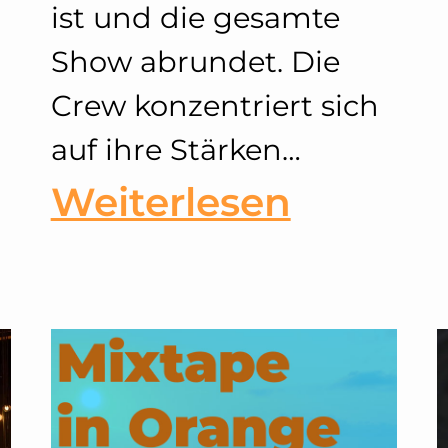
ist und die gesamte
Show abrundet. Die
Crew konzentriert sich
auf ihre Stärken…
or&Rolf
:
Weiterlesen
Eine
ion
Zeitreis
ements
in
die