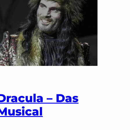
ion:
Dracula – Das
Musical