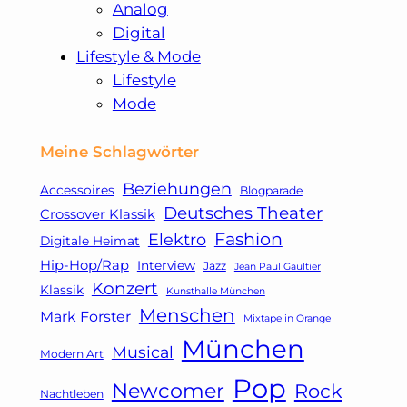
Analog
Digital
Lifestyle & Mode
Lifestyle
Mode
Meine Schlagwörter
Beziehungen
Accessoires
Blogparade
Deutsches Theater
Crossover Klassik
Fashion
Elektro
Digitale Heimat
Hip-Hop/Rap
Interview
Jazz
Jean Paul Gaultier
Konzert
Klassik
Kunsthalle München
Menschen
Mark Forster
Mixtape in Orange
München
Musical
Modern Art
Pop
Newcomer
Rock
Nachtleben