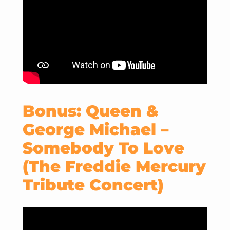
Bonus: Queen &
George Michael –
Somebody To Love
(The Freddie Mercury
Tribute Concert)