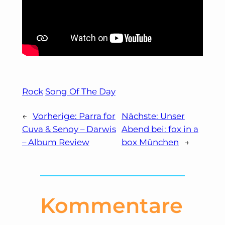
Rock
Song Of The Day
←
Vorherige:
Parra for
Nächste:
Unser
Cuva & Senoy – Darwis
Abend bei: fox in a
– Album Review
box München
→
Kommentare