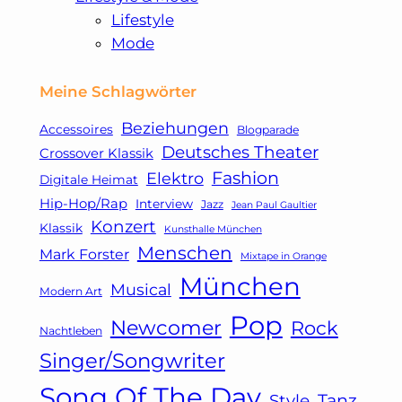
Lifestyle
Mode
Meine Schlagwörter
Beziehungen
Accessoires
Blogparade
Deutsches Theater
Crossover Klassik
Fashion
Elektro
Digitale Heimat
Hip-Hop/Rap
Interview
Jazz
Jean Paul Gaultier
Konzert
Klassik
Kunsthalle München
Menschen
Mark Forster
Mixtape in Orange
München
Musical
Modern Art
Pop
Newcomer
Rock
Nachtleben
Singer/Songwriter
Song Of The Day
Tanz
Style