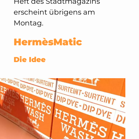
Heft des Stadtmagazins
erscheint übrigens am
Montag.
HermèsMatic
Die Idee