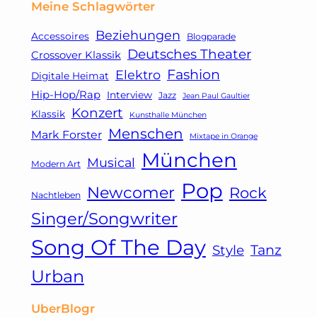
Meine Schlagwörter
Beziehungen
Accessoires
Blogparade
Deutsches Theater
Crossover Klassik
Fashion
Elektro
Digitale Heimat
Hip-Hop/Rap
Interview
Jazz
Jean Paul Gaultier
Konzert
Klassik
Kunsthalle München
Menschen
Mark Forster
Mixtape in Orange
München
Musical
Modern Art
Pop
Newcomer
Rock
Nachtleben
Singer/Songwriter
Song Of The Day
Tanz
Style
Urban
UberBlogr