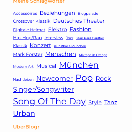
Meine Schlagwörter
Beziehungen
Accessoires
Blogparade
Deutsches Theater
Crossover Klassik
Fashion
Elektro
Digitale Heimat
Hip-Hop/Rap
Interview
Jazz
Jean Paul Gaultier
Konzert
Klassik
Kunsthalle München
Menschen
Mark Forster
Mixtape in Orange
München
Musical
Modern Art
Pop
Newcomer
Rock
Nachtleben
Singer/Songwriter
Song Of The Day
Tanz
Style
Urban
UberBlogr