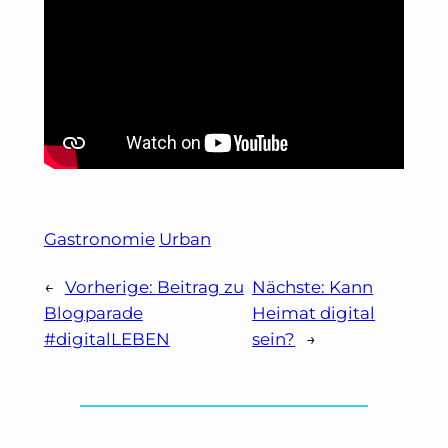
Gastronomie
Urban
←
Vorherige:
Beitrag zu
Nächste:
Kann
Blogparade
Heimat digital
#digitalLEBEN
sein?
→