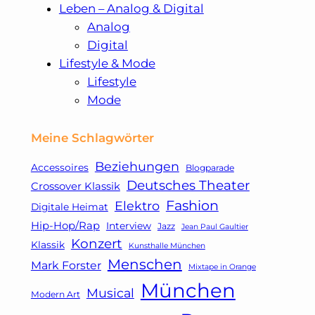
Leben – Analog & Digital
Analog
Digital
Lifestyle & Mode
Lifestyle
Mode
Meine Schlagwörter
Beziehungen
Accessoires
Blogparade
Deutsches Theater
Crossover Klassik
Fashion
Elektro
Digitale Heimat
Hip-Hop/Rap
Interview
Jazz
Jean Paul Gaultier
Konzert
Klassik
Kunsthalle München
Menschen
Mark Forster
Mixtape in Orange
München
Musical
Modern Art