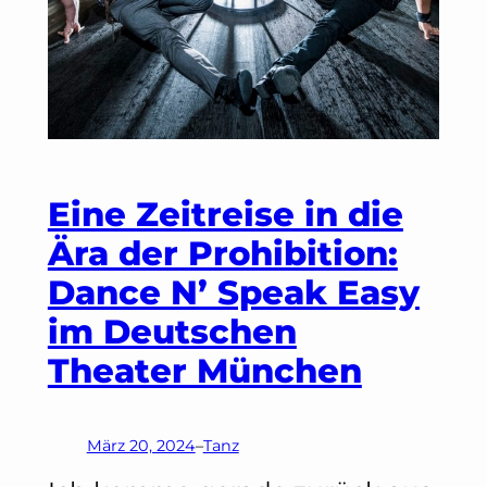
Eine Zeitreise in die
Ära der Prohibition:
Dance N’ Speak Easy
im Deutschen
Theater München
März 20, 2024
–
Tanz