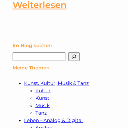
:
Weiterlesen
Eine
Zeitreise
in
Im Blog suchen
Suchen
die
Meine Themen
Ära
der
Kunst, Kultur, Musik & Tanz
Kultur
Prohibition:
Kunst
Musik
Dance
Tanz
Leben – Analog & Digital
N’
Analog