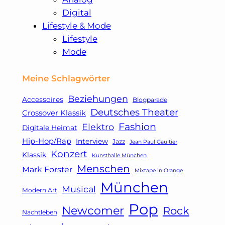
Digital
Speak
Lifestyle & Mode
Easy
Lifestyle
Mode
im
Meine Schlagwörter
Deutschen
Beziehungen
Accessoires
Blogparade
Theater
Deutsches Theater
Crossover Klassik
Fashion
Elektro
Digitale Heimat
München
Hip-Hop/Rap
Interview
Jazz
Jean Paul Gaultier
Konzert
Klassik
Kunsthalle München
Menschen
Mark Forster
Mixtape in Orange
München
Musical
Modern Art
Pop
Newcomer
Rock
Nachtleben