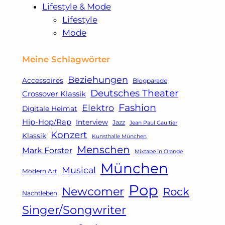
Lifestyle & Mode
Lifestyle
Mode
Meine Schlagwörter
Beziehungen
Accessoires
Blogparade
Deutsches Theater
Crossover Klassik
Fashion
Elektro
Digitale Heimat
Hip-Hop/Rap
Interview
Jazz
Jean Paul Gaultier
Konzert
Klassik
Kunsthalle München
Menschen
Mark Forster
Mixtape in Orange
München
Musical
Modern Art
Pop
Newcomer
Rock
Nachtleben
Singer/Songwriter