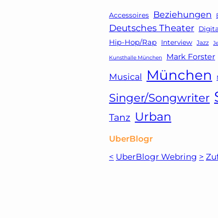
Beziehungen
Accessoires
Deutsches Theater
Digit
Hip-Hop/Rap
Interview
Jazz
J
Mark Forster
Kunsthalle München
München
Musical
Singer/Songwriter
Urban
Tanz
UberBlogr
<
UberBlogr Webring
>
Zu