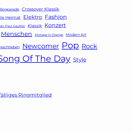
Crossover Klassik
Blogparade
Fashion
Elektro
ale Heimat
Konzert
Klassik
ean Paul Gaultier
Menschen
Modern Art
Mixtape in Orange
Pop
Newcomer
Rock
Nachtleben
Song Of The Day
Style
fälliges Ringmitglied