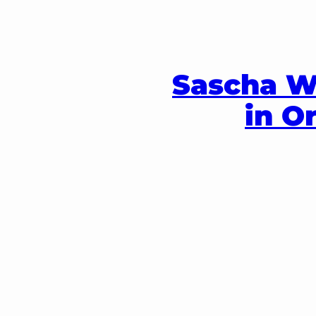
Zum
Inhalt
springen
Sascha W
in O